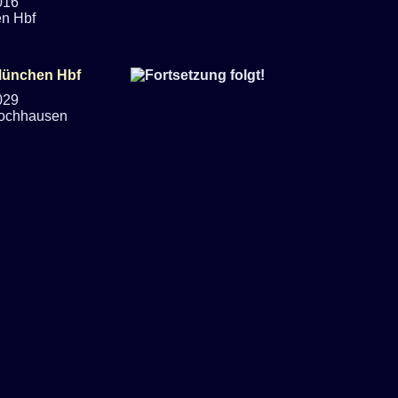
016
n Hbf
029
Lochhausen