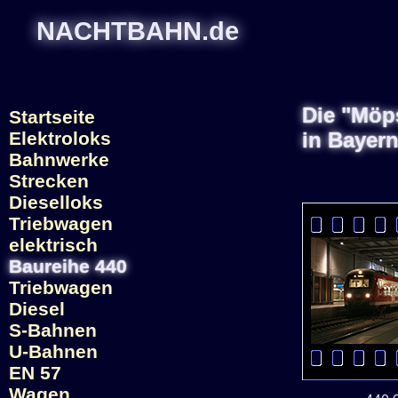
NACHTBAHN.de
Die "Möp
Startseite
Elektroloks
in Bayer
Bahnwerke
Strecken
Dieselloks
Triebwagen
elektrisch
Baureihe 440
Triebwagen
Diesel
S-Bahnen
U-Bahnen
EN 57
Wagen