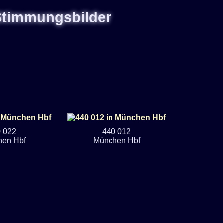
 Stimmungsbilder
 022
440 012
en Hbf
München Hbf