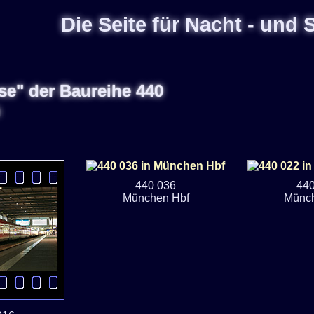
Die Seite für Nacht - und
se" der Baureihe 440
n
440 036
440
München Hbf
Münch