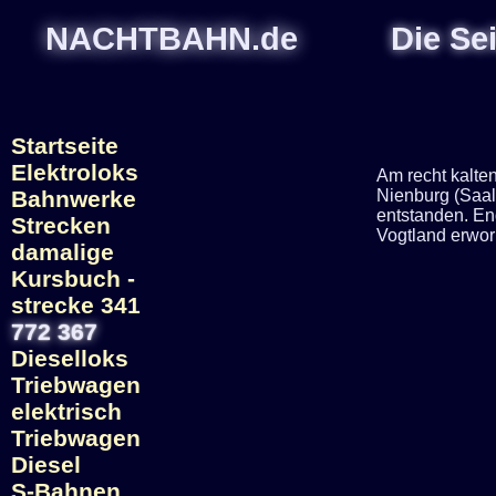
NACHTBAHN.de
Die Se
Startseite
Elektroloks
Am recht kalte
Bahnwerke
Nienburg (Saal
entstanden. En
Strecken
Vogtland erwor
damalige
Kursbuch -
strecke 341
772 367
Dieselloks
Triebwagen
elektrisch
Triebwagen
Diesel
S-Bahnen