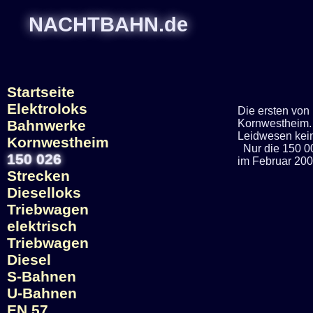
NACHTBAHN.de
Startseite
Elektroloks
Die ersten von
Bahnwerke
Kornwestheim. 
Leidwesen kein
Kornwestheim
Nur die 150 00
150 026
im Februar 2003
Strecken
Dieselloks
Triebwagen
elektrisch
Triebwagen
Diesel
S-Bahnen
U-Bahnen
EN 57